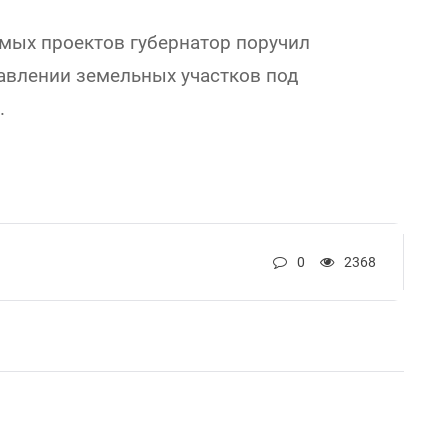
имых проектов губернатор поручил
авлении земельных участков под
.
0
2368